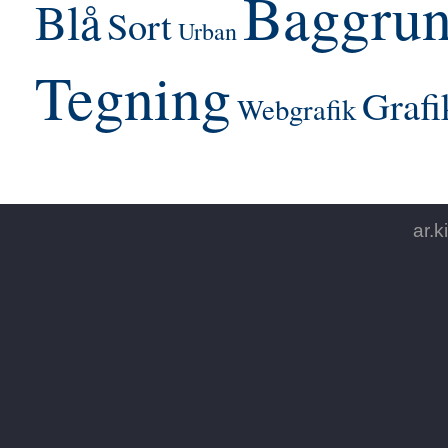
Baggru
Blå
Sort
Urban
Tegning
Grafi
Webgrafik
ar.k