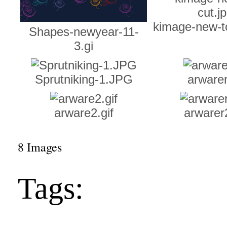
kimage-new-to
Shapes-newyear-11-
3.gi
Sprutniking-1.JPG
arwarer
arware2.gif
arwarer2
8 Images
Tags: