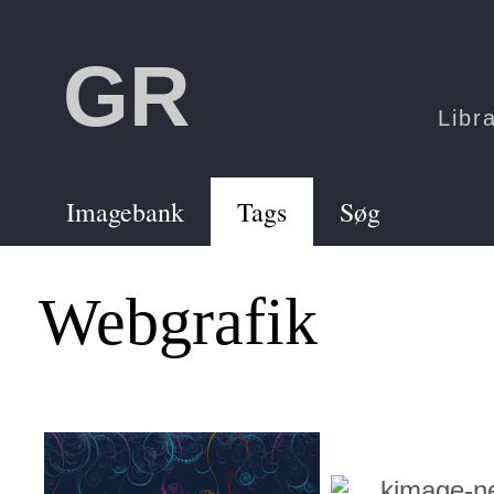
GR
/
/aphics
Libr
Imagebank
Tags
Søg
Webgrafik